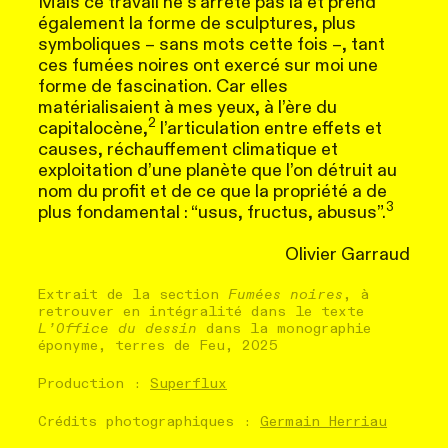
Mais ce travail ne s’arrête pas là et prend
également la forme de sculptures, plus
symboliques – sans mots cette fois –, tant
ces fumées noires ont exercé sur moi une
forme de fascination. Car elles
matérialisaient à mes yeux, à l’ère du
2
capitalocène,
l’articulation entre effets et
causes, réchauffement climatique et
exploitation d’une planète que l’on détruit au
nom du profit et de ce que la propriété a de
3
plus fondamental : “usus, fructus, abusus”.
Olivier Garraud
Extrait de la section
Fumées noires
, à
retrouver en intégralité dans le texte
L’Office du dessin
dans la monographie
éponyme, terres de Feu, 2025
Production :
Superflux
Crédits photographiques :
Germain Herriau