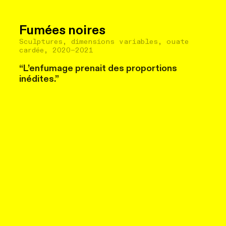
Fumées noires
Sculptures, dimensions variables, ouate
cardée, 2020–2021
“L’enfumage prenait des proportions
inédites.”